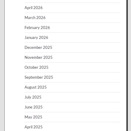
April 2026
March 2026
February 2026
January 2026
December 2025
November 2025
October 2025
September 2025
August 2025
July 2025
June 2025
May 2025
April 2025