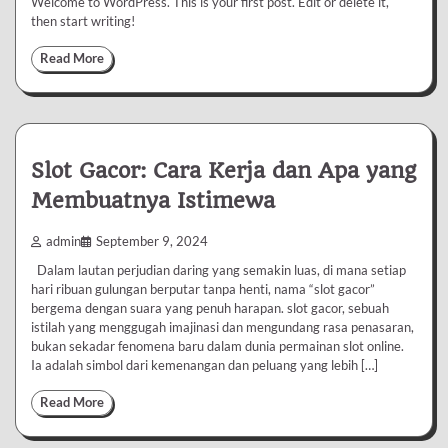
Welcome to WordPress. This is your first post. Edit or delete it,
then start writing!
Read More
Slot Gacor: Cara Kerja dan Apa yang
Membuatnya Istimewa
admin
September 9, 2024
Dalam lautan perjudian daring yang semakin luas, di mana setiap
hari ribuan gulungan berputar tanpa henti, nama “slot gacor”
bergema dengan suara yang penuh harapan. slot gacor, sebuah
istilah yang menggugah imajinasi dan mengundang rasa penasaran,
bukan sekadar fenomena baru dalam dunia permainan slot online.
Ia adalah simbol dari kemenangan dan peluang yang lebih […]
Read More