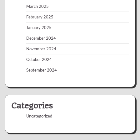
March 2025
February 2025
January 2025
December 2024
November 2024
October 2024
September 2024
Categories
Uncategorized