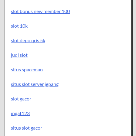
slot bonus new member 100
slot 10k
slot depo qris 5k
judi slot
situs spaceman
situs slot server jepang
slot gacor
ingat123
situs slot gacor