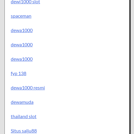
dewi1000 slot
spaceman
dewa1000
dewa1000
dewa1000
fyp 138
dewa1000 resmi
dewamuda
thailand slot
Situs salju88