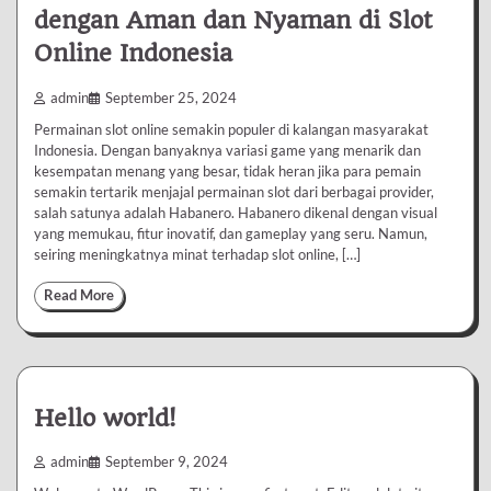
dengan Aman dan Nyaman di Slot
Online Indonesia
admin
September 25, 2024
Permainan slot online semakin populer di kalangan masyarakat
Indonesia. Dengan banyaknya variasi game yang menarik dan
kesempatan menang yang besar, tidak heran jika para pemain
semakin tertarik menjajal permainan slot dari berbagai provider,
salah satunya adalah Habanero. Habanero dikenal dengan visual
yang memukau, fitur inovatif, dan gameplay yang seru. Namun,
seiring meningkatnya minat terhadap slot online, […]
Read More
Hello world!
admin
September 9, 2024