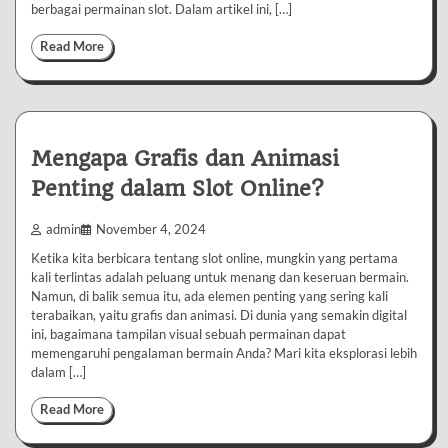
berbagai permainan slot. Dalam artikel ini, […]
Read More
Mengapa Grafis dan Animasi
Penting dalam Slot Online?
admin
November 4, 2024
Ketika kita berbicara tentang slot online, mungkin yang pertama
kali terlintas adalah peluang untuk menang dan keseruan bermain.
Namun, di balik semua itu, ada elemen penting yang sering kali
terabaikan, yaitu grafis dan animasi. Di dunia yang semakin digital
ini, bagaimana tampilan visual sebuah permainan dapat
memengaruhi pengalaman bermain Anda? Mari kita eksplorasi lebih
dalam […]
Read More