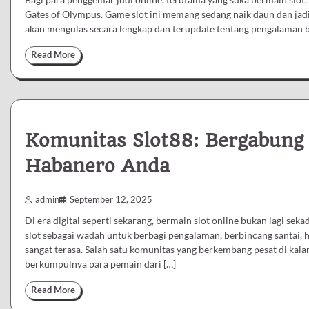
Gates of Olympus. Game slot ini memang sedang naik daun dan jadi fa
akan mengulas secara lengkap dan terupdate tentang pengalaman 
Read More
Komunitas Slot88: Bergabung
Habanero Anda
admin
September 12, 2025
Di era digital seperti sekarang, bermain slot online bukan lagi se
slot sebagai wadah untuk berbagi pengalaman, berbincang santai, h
sangat terasa. Salah satu komunitas yang berkembang pesat di kala
berkumpulnya para pemain dari […]
Read More