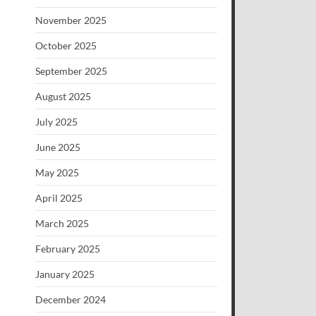
November 2025
October 2025
September 2025
August 2025
July 2025
June 2025
May 2025
April 2025
March 2025
February 2025
January 2025
December 2024