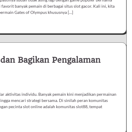
vorit banyak pemain di berbagai situs slot gacor. Kali ini, kita
bermain Gates of Olympus khususnya […]
 dan Bagikan Pengalaman
kadar aktivitas individu. Banyak pemain kini menjadikan permainan
ingga mencari strategi bersama. Di sinilah peran komunitas
ngan pecinta slot online adalah komunitas slot88, tempat