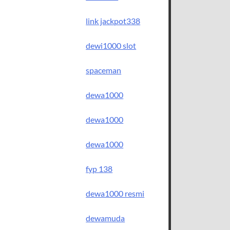
link jackpot338
dewi1000 slot
spaceman
dewa1000
dewa1000
dewa1000
fyp 138
dewa1000 resmi
dewamuda