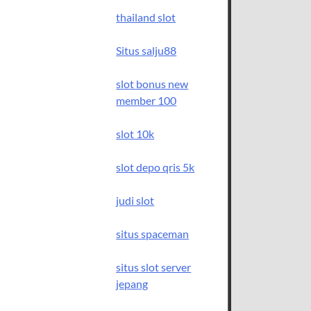
thailand slot
Situs salju88
slot bonus new
member 100
slot 10k
slot depo qris 5k
judi slot
situs spaceman
situs slot server
jepang