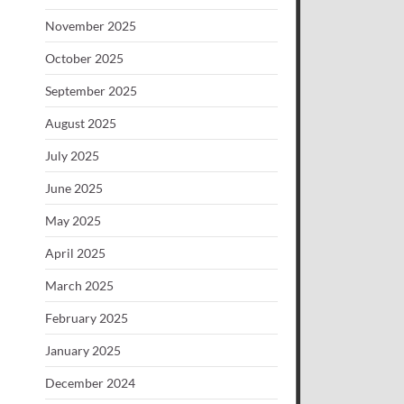
November 2025
October 2025
September 2025
August 2025
July 2025
June 2025
May 2025
April 2025
March 2025
February 2025
January 2025
December 2024