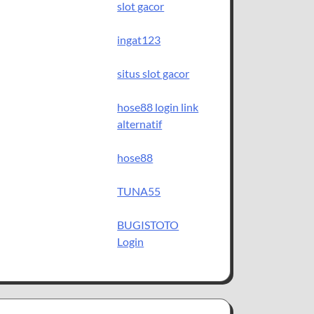
slot gacor
ingat123
situs slot gacor
hose88 login link
alternatif
hose88
TUN
A
55
BUGISTOTO
Login