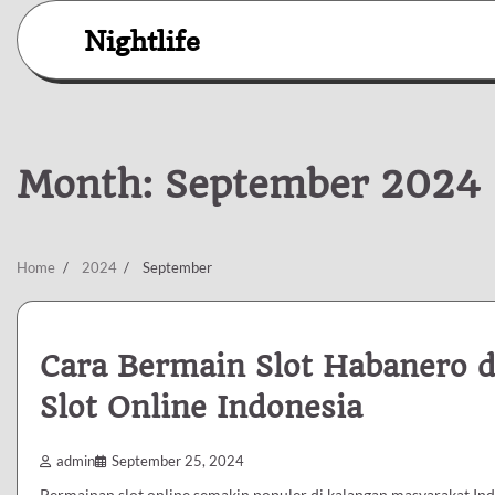
Skip
Nightlife
to
content
Month:
September 2024
Home
2024
September
Cara Bermain Slot Habanero
Slot Online Indonesia
admin
September 25, 2024
Permainan slot online semakin populer di kalangan masyarakat In