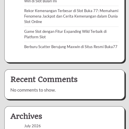
Win di Slot Bulan Ini
Rekor Kemenangan Terbesar di Slot Buka 77: Memahami
Fenomena Jackpot dan Cerita Kemenangan dalam Dunia
Slot Online
Game Slot dengan Fitur Expanding Wild Terbaik di
Platform Slot
Berburu Scatter Berujung Maxwin di Situs Resmi Buka77
Recent Comments
No comments to show.
Archives
July 2026