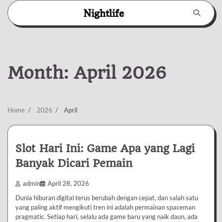
Skip
Nightlife
to
content
Month:
April 2026
Home
2026
April
Slot Hari Ini: Game Apa yang Lagi
Banyak Dicari Pemain
admin
April 28, 2026
Dunia hiburan digital terus berubah dengan cepat, dan salah satu
yang paling aktif mengikuti tren ini adalah permainan spaceman
pragmatic. Setiap hari, selalu ada game baru yang naik daun, ada