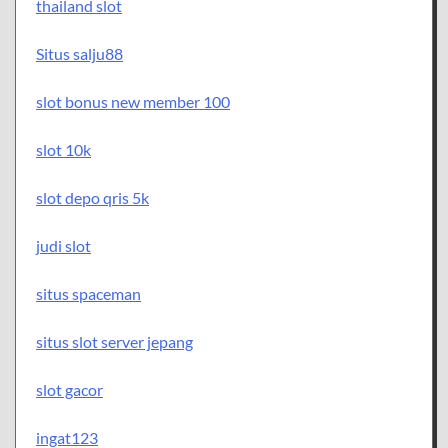
thailand slot
Situs salju88
slot bonus new member 100
slot 10k
slot depo qris 5k
judi slot
situs spaceman
situs slot server jepang
slot gacor
ingat123