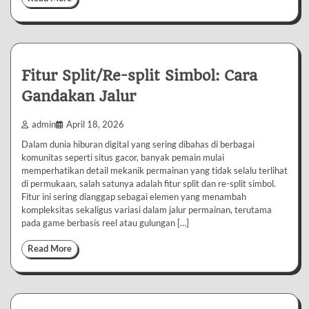
Fitur Split/Re-split Simbol: Cara
Gandakan Jalur
admin
April 18, 2026
Dalam dunia hiburan digital yang sering dibahas di berbagai
komunitas seperti situs gacor, banyak pemain mulai
memperhatikan detail mekanik permainan yang tidak selalu terlihat
di permukaan, salah satunya adalah fitur split dan re-split simbol.
Fitur ini sering dianggap sebagai elemen yang menambah
kompleksitas sekaligus variasi dalam jalur permainan, terutama
pada game berbasis reel atau gulungan […]
Read More