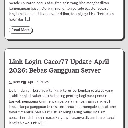
memicu putaran bonus atau free spin yang bisa menghasilkan
kemenangan besar. Dengan menonton parade Scatter secara
lengkap, pemain tidak hanya terhibur, tetapi juga bisa “ketularan
hoki” dari […]
Read More
Link Login Gacor77 Update April
2026: Bebas Gangguan Server
admin
April 2, 2026
Dalam dunia hiburan digital yang terus berkembang, akses yang
stabil menjadi salah satu hal paling penting bagi para pemain.
Banyak pengguna kini mencari pengalaman bermain yang lebih
lancar tanpa gangguan teknis, terutama saat mengakses platform
favorit mereka. Salah satu istilah yang sering muncul dalam
pencarian adalah login gacor77 yang biasanya digunakan sebagai
langkah awal untuk […]