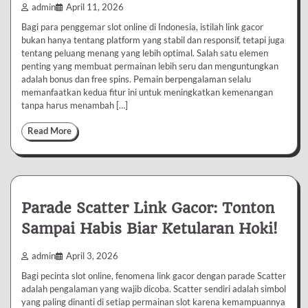
admin
April 11, 2026
Bagi para penggemar slot online di Indonesia, istilah link gacor
bukan hanya tentang platform yang stabil dan responsif, tetapi juga
tentang peluang menang yang lebih optimal. Salah satu elemen
penting yang membuat permainan lebih seru dan menguntungkan
adalah bonus dan free spins. Pemain berpengalaman selalu
memanfaatkan kedua fitur ini untuk meningkatkan kemenangan
tanpa harus menambah […]
Read More
Parade Scatter Link Gacor: Tonton
Sampai Habis Biar Ketularan Hoki!
admin
April 3, 2026
Bagi pecinta slot online, fenomena link gacor dengan parade Scatter
adalah pengalaman yang wajib dicoba. Scatter sendiri adalah simbol
yang paling dinanti di setiap permainan slot karena kemampuannya