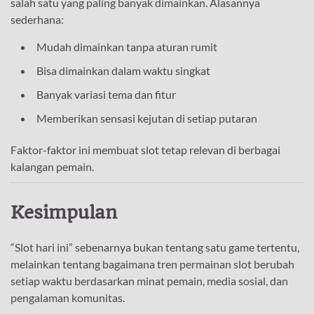
salah satu yang paling banyak dimainkan. Alasannya
sederhana:
Mudah dimainkan tanpa aturan rumit
Bisa dimainkan dalam waktu singkat
Banyak variasi tema dan fitur
Memberikan sensasi kejutan di setiap putaran
Faktor-faktor ini membuat slot tetap relevan di berbagai
kalangan pemain.
Kesimpulan
“Slot hari ini” sebenarnya bukan tentang satu game tertentu,
melainkan tentang bagaimana tren permainan slot berubah
setiap waktu berdasarkan minat pemain, media sosial, dan
pengalaman komunitas.