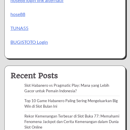
hose88 login link alternatif
hose88
TUN
A
55
BUGISTOTO Login
Recent Posts
Slot Habanero vs Pragmatic Play: Mana yang Lebih
Gacor untuk Pemain Indonesia?
Top 10 Game Habanero Paling Sering Mengeluarkan Big
Win di Slot Bulan Ini
Rekor Kemenangan Terbesar di Slot Buka 77: Memahami
Fenomena Jackpot dan Cerita Kemenangan dalam Dunia
Slot Online