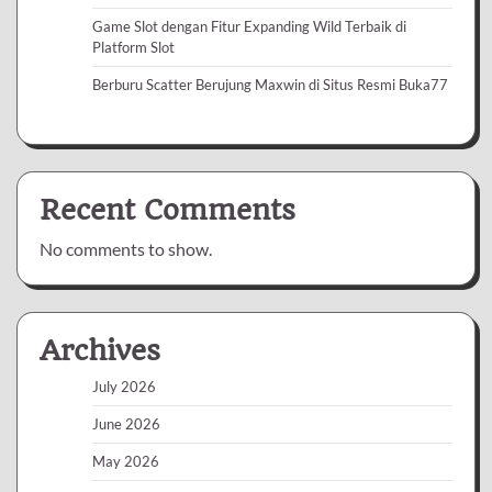
Game Slot dengan Fitur Expanding Wild Terbaik di
Platform Slot
Berburu Scatter Berujung Maxwin di Situs Resmi Buka77
Recent Comments
No comments to show.
Archives
July 2026
June 2026
May 2026