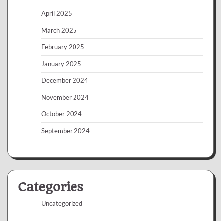
April 2025
March 2025
February 2025
January 2025
December 2024
November 2024
October 2024
September 2024
Categories
Uncategorized