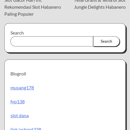
navigation
Rekomendasi Slot Habanero
Jungle Delights Habanero
Paling Populer
Search
Search
Blogroll
musang178
fyp138
slot dana
link jackpot338