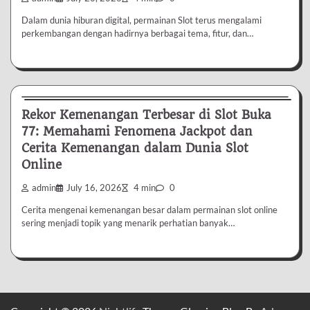
Dalam dunia hiburan digital, permainan Slot terus mengalami
perkembangan dengan hadirnya berbagai tema, fitur, dan…
Uncategorized
Rekor Kemenangan Terbesar di Slot Buka
77: Memahami Fenomena Jackpot dan
Cerita Kemenangan dalam Dunia Slot
Online
admin
July 16, 2026
4 min
0
Cerita mengenai kemenangan besar dalam permainan slot online
sering menjadi topik yang menarik perhatian banyak…