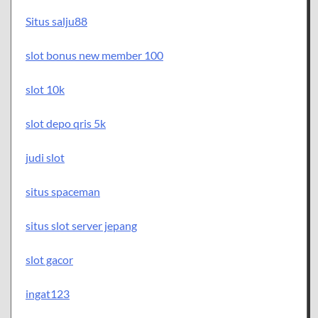
Situs salju88
slot bonus new member 100
slot 10k
slot depo qris 5k
judi slot
situs spaceman
situs slot server jepang
slot gacor
ingat123