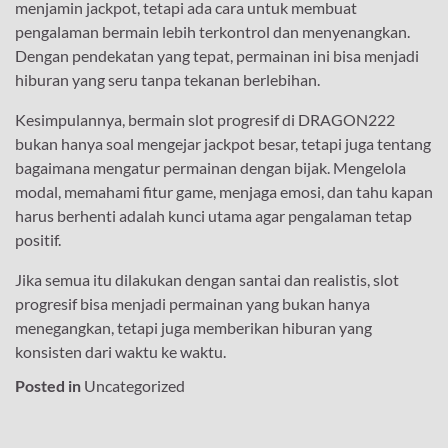
menjamin jackpot, tetapi ada cara untuk membuat
pengalaman bermain lebih terkontrol dan menyenangkan.
Dengan pendekatan yang tepat, permainan ini bisa menjadi
hiburan yang seru tanpa tekanan berlebihan.
Kesimpulannya, bermain slot progresif di DRAGON222
bukan hanya soal mengejar jackpot besar, tetapi juga tentang
bagaimana mengatur permainan dengan bijak. Mengelola
modal, memahami fitur game, menjaga emosi, dan tahu kapan
harus berhenti adalah kunci utama agar pengalaman tetap
positif.
Jika semua itu dilakukan dengan santai dan realistis, slot
progresif bisa menjadi permainan yang bukan hanya
menegangkan, tetapi juga memberikan hiburan yang
konsisten dari waktu ke waktu.
Posted in
Uncategorized