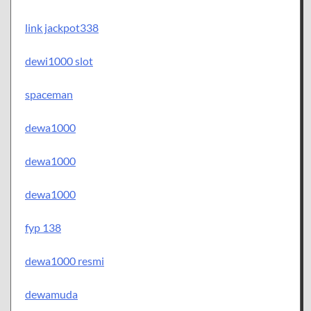
link jackpot338
dewi1000 slot
spaceman
dewa1000
dewa1000
dewa1000
fyp 138
dewa1000 resmi
dewamuda