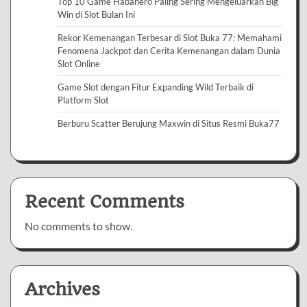
Top 10 Game Habanero Paling Sering Mengeluarkan Big
Win di Slot Bulan Ini
Rekor Kemenangan Terbesar di Slot Buka 77: Memahami
Fenomena Jackpot dan Cerita Kemenangan dalam Dunia
Slot Online
Game Slot dengan Fitur Expanding Wild Terbaik di
Platform Slot
Berburu Scatter Berujung Maxwin di Situs Resmi Buka77
Recent Comments
No comments to show.
Archives