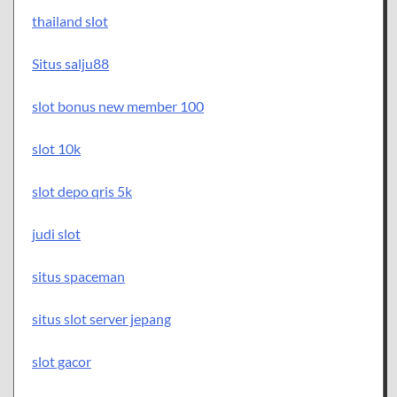
thailand slot
Situs salju88
slot bonus new member 100
slot 10k
slot depo qris 5k
judi slot
situs spaceman
situs slot server jepang
slot gacor