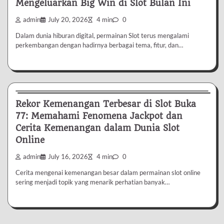
Mengeluarkan Big Win di Slot Bulan Ini
admin
July 20, 2026
4 min
0
Dalam dunia hiburan digital, permainan Slot terus mengalami
perkembangan dengan hadirnya berbagai tema, fitur, dan…
Uncategorized
Rekor Kemenangan Terbesar di Slot Buka
77: Memahami Fenomena Jackpot dan
Cerita Kemenangan dalam Dunia Slot
Online
admin
July 16, 2026
4 min
0
Cerita mengenai kemenangan besar dalam permainan slot online
sering menjadi topik yang menarik perhatian banyak…