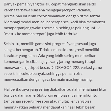
Banyak pemain yang terlalu cepat menghabiskan saldo
karena terbawa suasana mengejar jackpot. Padahal,
permainan ini lebih cocok dimainkan dengan ritme santai.
Membagi modal menjadi beberapa sesi kecil bisa membantu
memperpanjang waktu bermain, sehingga peluang untuk
“masuk ke momen tepat” juga lebih terbuka.
Selain itu, memilih game slot progresif yang sesuai juga
sangat berpengaruh. Tidak semua slot progresif memiliki
karakter yang sama. Ada yang lebih sering memberikan
kemenangan kecil, ada juga yang jarang menang tetapi
menawarkan jackpot besar. Di DRAGON222, variasi game
seperti ini cukup banyak, sehingga pemain bisa
menyesuaikan dengan gaya bermain masing-masing.
Hal berikutnya yang sering diabaikan adalah memahami fitur
bonus dalam game. Slot progresif biasanya memiliki fitur
tambahan seperti free spin atau multiplier yang bisa
meningkatkan peluang mendapatkan hasil lebih besar.