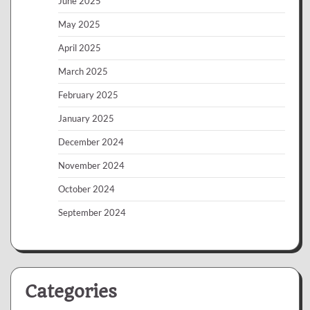
June 2025
May 2025
April 2025
March 2025
February 2025
January 2025
December 2024
November 2024
October 2024
September 2024
Categories