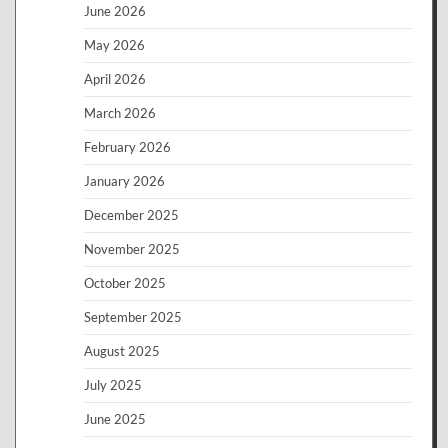
June 2026
May 2026
April 2026
March 2026
February 2026
January 2026
December 2025
November 2025
October 2025
September 2025
August 2025
July 2025
June 2025