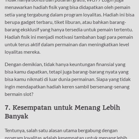
menawarkan hadiah fisik yang bisa didapatkan oleh pemain
setia yang tergabung dalam program loyalitas. Hadiah ini bisa
berupa gadget terbaru, tiket liburan, atau bahkan barang-
barang eksklusif yang hanya tersedia untuk pemain tertentu.
Hadiah fisik ini menjadi motivasi tambahan bagi para pemain
untuk terus aktif dalam permainan dan meningkatkan level
loyalitas mereka.
Dengan demikian, tidak hanya keuntungan finansial yang
bisa kamu dapatkan, tetapi juga barang-barang nyata yang
bisa kamu nikmati di luar dunia permainan. Siapa yang tidak
ingin mendapatkan hadiah keren sambil bersenang-senang
bermain slot?
7. Kesempatan untuk Menang Lebih
Banyak
Tentunya, salah satu alasan utama bergabung dengan
program loyalitas adalah kesempatan untuk menang lebih