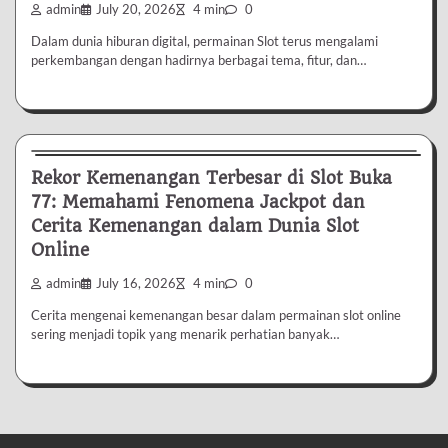
admin
July 20, 2026
4 min
0
Dalam dunia hiburan digital, permainan Slot terus mengalami
perkembangan dengan hadirnya berbagai tema, fitur, dan…
Uncategorized
Rekor Kemenangan Terbesar di Slot Buka
77: Memahami Fenomena Jackpot dan
Cerita Kemenangan dalam Dunia Slot
Online
admin
July 16, 2026
4 min
0
Cerita mengenai kemenangan besar dalam permainan slot online
sering menjadi topik yang menarik perhatian banyak…