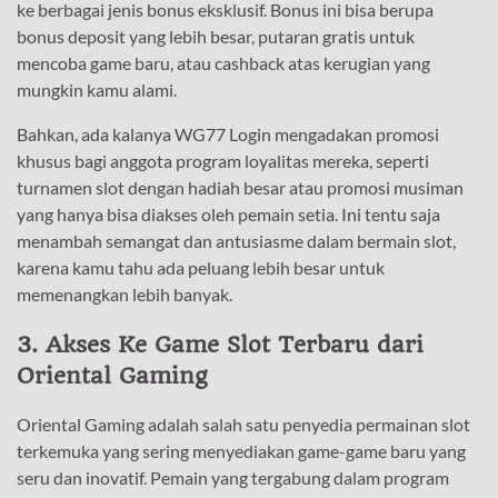
ke berbagai jenis bonus eksklusif. Bonus ini bisa berupa
bonus deposit yang lebih besar, putaran gratis untuk
mencoba game baru, atau cashback atas kerugian yang
mungkin kamu alami.
Bahkan, ada kalanya WG77 Login mengadakan promosi
khusus bagi anggota program loyalitas mereka, seperti
turnamen slot dengan hadiah besar atau promosi musiman
yang hanya bisa diakses oleh pemain setia. Ini tentu saja
menambah semangat dan antusiasme dalam bermain slot,
karena kamu tahu ada peluang lebih besar untuk
memenangkan lebih banyak.
3. Akses Ke Game Slot Terbaru dari
Oriental Gaming
Oriental Gaming adalah salah satu penyedia permainan slot
terkemuka yang sering menyediakan game-game baru yang
seru dan inovatif. Pemain yang tergabung dalam program