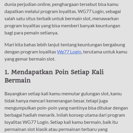
dunia perjudian online, penghargaan tersebut bisa kamu
dapatkan melalui program loyalitas. WG77 Login, sebagai
salah satu situs terbaik untuk bermain slot, menawarkan
program loyalitas yang bisa memberi banyak keuntungan
bagi para pemain setianya.
Mari kita bahas lebih lanjut tentang keuntungan bergabung
dengan program loyalitas
Wg77 Login
, terutama untuk kamu
yang gemar bermain slot.
1. Mendapatkan Poin Setiap Kali
Bermain
Bayangkan setiap kali kamu memutar gulungan slot, kamu
tidak hanya mencari kemenangan besar, tetapi juga
mengumpulkan poin-poin yang nantinya bisa ditukar dengan
berbagai hadiah menarik. Inilah konsep utama dari program
loyalitas WG77 Login. Setiap kali kamu bermain, baik itu
permainan slot klasik atau permainan terbaru yang