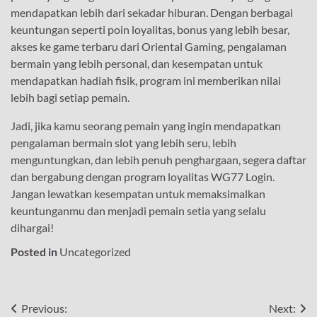
mendapatkan lebih dari sekadar hiburan. Dengan berbagai
keuntungan seperti poin loyalitas, bonus yang lebih besar,
akses ke game terbaru dari Oriental Gaming, pengalaman
bermain yang lebih personal, dan kesempatan untuk
mendapatkan hadiah fisik, program ini memberikan nilai
lebih bagi setiap pemain.
Jadi, jika kamu seorang pemain yang ingin mendapatkan
pengalaman bermain slot yang lebih seru, lebih
menguntungkan, dan lebih penuh penghargaan, segera daftar
dan bergabung dengan program loyalitas WG77 Login.
Jangan lewatkan kesempatan untuk memaksimalkan
keuntunganmu dan menjadi pemain setia yang selalu
dihargai!
Posted in
Uncategorized
Post
Previous:
Next: