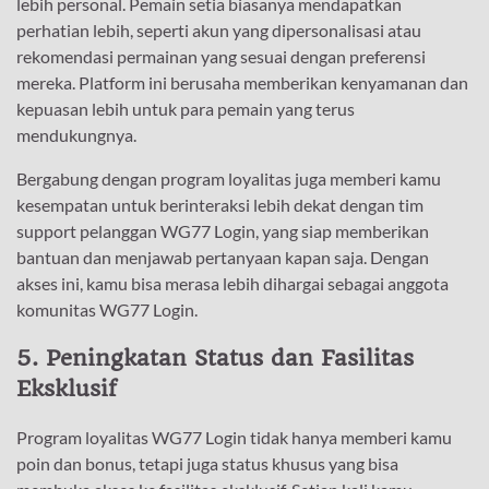
lebih personal. Pemain setia biasanya mendapatkan
perhatian lebih, seperti akun yang dipersonalisasi atau
rekomendasi permainan yang sesuai dengan preferensi
mereka. Platform ini berusaha memberikan kenyamanan dan
kepuasan lebih untuk para pemain yang terus
mendukungnya.
Bergabung dengan program loyalitas juga memberi kamu
kesempatan untuk berinteraksi lebih dekat dengan tim
support pelanggan WG77 Login, yang siap memberikan
bantuan dan menjawab pertanyaan kapan saja. Dengan
akses ini, kamu bisa merasa lebih dihargai sebagai anggota
komunitas WG77 Login.
5. Peningkatan Status dan Fasilitas
Eksklusif
Program loyalitas WG77 Login tidak hanya memberi kamu
poin dan bonus, tetapi juga status khusus yang bisa