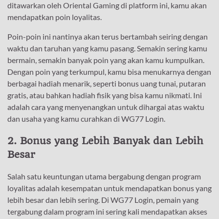
ditawarkan oleh Oriental Gaming di platform ini, kamu akan
mendapatkan poin loyalitas.
Poin-poin ini nantinya akan terus bertambah seiring dengan
waktu dan taruhan yang kamu pasang. Semakin sering kamu
bermain, semakin banyak poin yang akan kamu kumpulkan.
Dengan poin yang terkumpul, kamu bisa menukarnya dengan
berbagai hadiah menarik, seperti bonus uang tunai, putaran
gratis, atau bahkan hadiah fisik yang bisa kamu nikmati. Ini
adalah cara yang menyenangkan untuk dihargai atas waktu
dan usaha yang kamu curahkan di WG77 Login.
2. Bonus yang Lebih Banyak dan Lebih
Besar
Salah satu keuntungan utama bergabung dengan program
loyalitas adalah kesempatan untuk mendapatkan bonus yang
lebih besar dan lebih sering. Di WG77 Login, pemain yang
tergabung dalam program ini sering kali mendapatkan akses