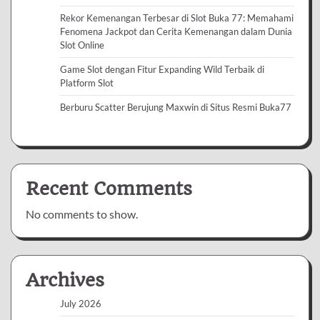
Rekor Kemenangan Terbesar di Slot Buka 77: Memahami
Fenomena Jackpot dan Cerita Kemenangan dalam Dunia
Slot Online
Game Slot dengan Fitur Expanding Wild Terbaik di
Platform Slot
Berburu Scatter Berujung Maxwin di Situs Resmi Buka77
Recent Comments
No comments to show.
Archives
July 2026