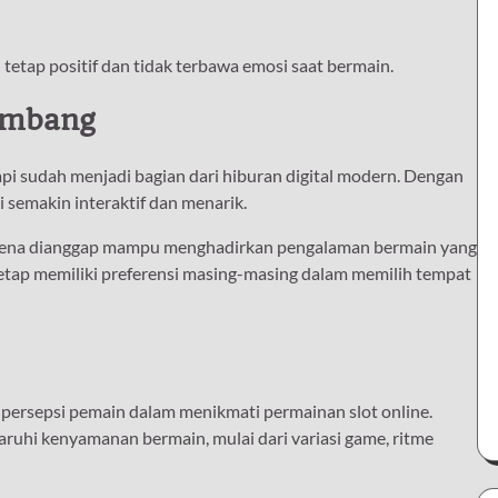
etap positif dan tidak terbawa emosi saat bermain.
kembang
api sudah menjadi bagian dari hiburan digital modern. Dengan
semakin interaktif dan menarik.
 karena dianggap mampu menghadirkan pengalaman bermain yang
etap memiliki preferensi masing-masing dalam memilih tempat
 persepsi pemain dalam menikmati permainan slot online.
aruhi kenyamanan bermain, mulai dari variasi game, ritme