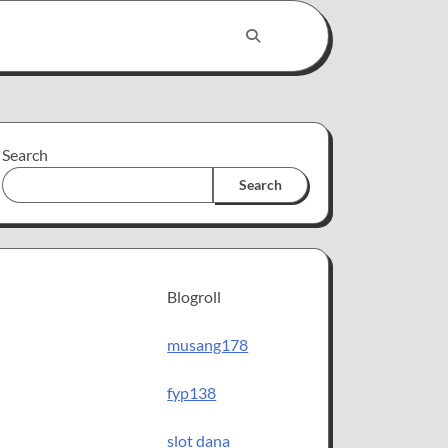
Search
Search
Blogroll
musang178
fyp138
slot dana