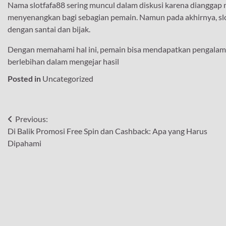
Nama slotfafa88 sering muncul dalam diskusi karena dianggap
menyenangkan bagi sebagian pemain. Namun pada akhirnya, slot
dengan santai dan bijak.
Dengan memahami hal ini, pemain bisa mendapatkan pengalama
berlebihan dalam mengejar hasil
Posted in
Uncategorized
Post
Previous:
Di Balik Promosi Free Spin dan Cashback: Apa yang Harus
navigation
Dipahami