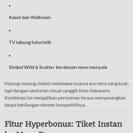
Kaset dan Walkman
TV tabung futuristik
Simbol Wild & Scatter berdesain neon menyala
Masing-masing simbol membawa nuansa era retro yang kuat,
tapi dengan sentuhan visual canggih khas Habanero.
Kombinasi ini menjadikan permainan terasa menyenangkan
tanpa kehilangan elemen kompetitifnya.
Fitur Hyperbonus: Tiket Instan