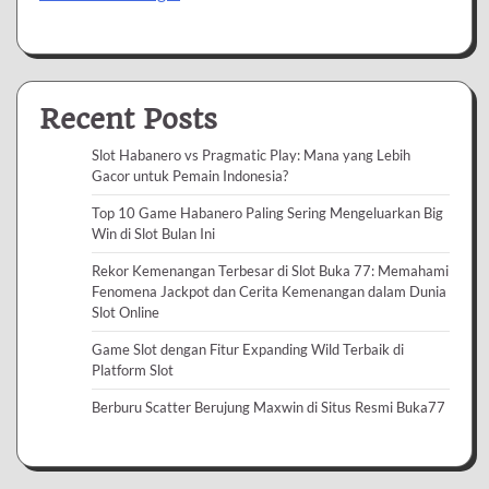
Recent Posts
Slot Habanero vs Pragmatic Play: Mana yang Lebih
Gacor untuk Pemain Indonesia?
Top 10 Game Habanero Paling Sering Mengeluarkan Big
Win di Slot Bulan Ini
Rekor Kemenangan Terbesar di Slot Buka 77: Memahami
Fenomena Jackpot dan Cerita Kemenangan dalam Dunia
Slot Online
Game Slot dengan Fitur Expanding Wild Terbaik di
Platform Slot
Berburu Scatter Berujung Maxwin di Situs Resmi Buka77