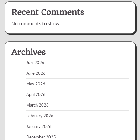
Recent Comments
No comments to show.
Archives
July 2026
June 2026
May 2026
April 2026
March 2026
February 2026
January 2026
December 2025