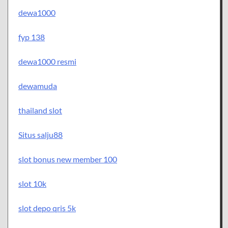
dewa1000
fyp 138
dewa1000 resmi
dewamuda
thailand slot
Situs salju88
slot bonus new member 100
slot 10k
slot depo qris 5k