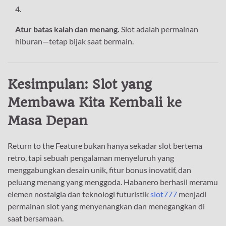
Atur batas kalah dan menang.
Slot adalah permainan
hiburan—tetap bijak saat bermain.
Kesimpulan: Slot yang
Membawa Kita Kembali ke
Masa Depan
Return to the Feature bukan hanya sekadar slot bertema
retro, tapi sebuah pengalaman menyeluruh yang
menggabungkan desain unik, fitur bonus inovatif, dan
peluang menang yang menggoda. Habanero berhasil meramu
elemen nostalgia dan teknologi futuristik
slot777
menjadi
permainan slot yang menyenangkan dan menegangkan di
saat bersamaan.