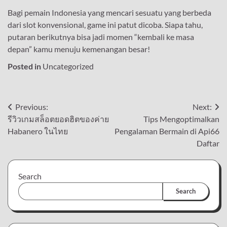
Bagi pemain Indonesia yang mencari sesuatu yang berbeda
dari slot konvensional, game ini patut dicoba. Siapa tahu,
putaran berikutnya bisa jadi momen “kembali ke masa
depan” kamu menuju kemenangan besar!
Posted in
Uncategorized
Post
Previous:
Next:
รีวิวเกมสล็อตยอดฮิตของค่าย
Tips Mengoptimalkan
navigation
Habanero ในไทย
Pengalaman Bermain di Api66
Daftar
Search
Search