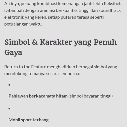
Artinya, peluang kombinasi kemenangan jauh lebih fleksibel.
Ditambah dengan animasi berkualitas tinggi dan soundtrack
elektronik yang keren, setiap putaran terasa seperti
petualangan waktu.
Simbol & Karakter yang Penuh
Gaya
Return to the Feature menghadirkan berbagai simbol yang
mendukung temanya secara sempurna:
Pahlawan berkacamata hitam
(simbol bayaran tinggi)
Mobil sport terbang