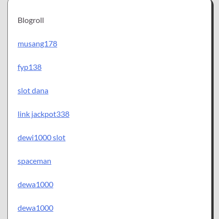
Blogroll
musang178
fyp138
slot dana
link jackpot338
dewi1000 slot
spaceman
dewa1000
dewa1000