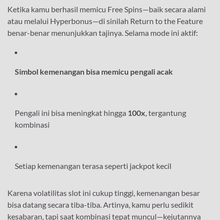
Ketika kamu berhasil memicu Free Spins—baik secara alami
atau melalui Hyperbonus—di sinilah Return to the Feature
benar-benar menunjukkan tajinya. Selama mode ini aktif:
Simbol kemenangan bisa memicu pengali acak
Pengali ini bisa meningkat hingga
100x
, tergantung
kombinasi
Setiap kemenangan terasa seperti jackpot kecil
Karena volatilitas slot ini cukup tinggi, kemenangan besar
bisa datang secara tiba-tiba. Artinya, kamu perlu sedikit
kesabaran, tapi saat kombinasi tepat muncul—kejutannya