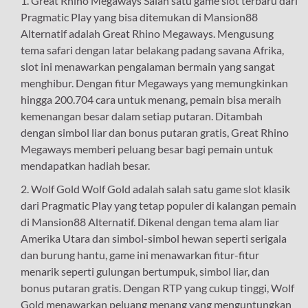
Great Rhino Megaways Salah satu game slot terbaru dari
Pragmatic Play yang bisa ditemukan di Mansion88
Alternatif adalah Great Rhino Megaways. Mengusung
tema safari dengan latar belakang padang savana Afrika,
slot ini menawarkan pengalaman bermain yang sangat
menghibur. Dengan fitur Megaways yang memungkinkan
hingga 200.704 cara untuk menang, pemain bisa meraih
kemenangan besar dalam setiap putaran. Ditambah
dengan simbol liar dan bonus putaran gratis, Great Rhino
Megaways memberi peluang besar bagi pemain untuk
mendapatkan hadiah besar.
Wolf Gold Wolf Gold adalah salah satu game slot klasik
dari Pragmatic Play yang tetap populer di kalangan pemain
di Mansion88 Alternatif. Dikenal dengan tema alam liar
Amerika Utara dan simbol-simbol hewan seperti serigala
dan burung hantu, game ini menawarkan fitur-fitur
menarik seperti gulungan bertumpuk, simbol liar, dan
bonus putaran gratis. Dengan RTP yang cukup tinggi, Wolf
Gold menawarkan peluang menang yang menguntungkan