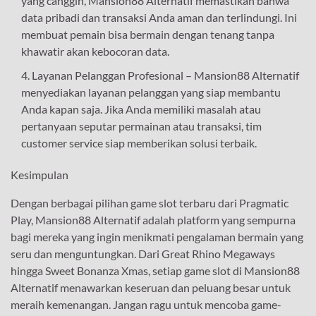
yang canggih, Mansion88 Alternatif memastikan bahwa
data pribadi dan transaksi Anda aman dan terlindungi. Ini
membuat pemain bisa bermain dengan tenang tanpa
khawatir akan kebocoran data.
Layanan Pelanggan Profesional – Mansion88 Alternatif
menyediakan layanan pelanggan yang siap membantu
Anda kapan saja. Jika Anda memiliki masalah atau
pertanyaan seputar permainan atau transaksi, tim
customer service siap memberikan solusi terbaik.
Kesimpulan
Dengan berbagai pilihan game slot terbaru dari Pragmatic
Play, Mansion88 Alternatif adalah platform yang sempurna
bagi mereka yang ingin menikmati pengalaman bermain yang
seru dan menguntungkan. Dari Great Rhino Megaways
hingga Sweet Bonanza Xmas, setiap game slot di Mansion88
Alternatif menawarkan keseruan dan peluang besar untuk
meraih kemenangan. Jangan ragu untuk mencoba game-