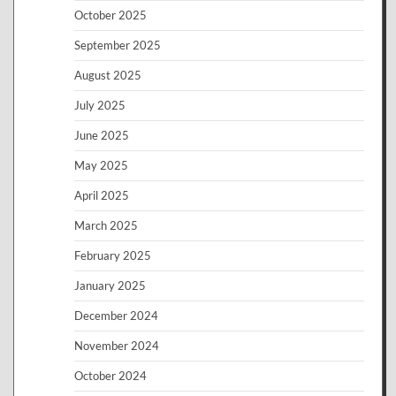
October 2025
September 2025
August 2025
July 2025
June 2025
May 2025
April 2025
March 2025
February 2025
January 2025
December 2024
November 2024
October 2024