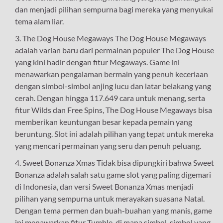
dan menjadi pilihan sempurna bagi mereka yang menyukai
tema alam liar.
The Dog House Megaways The Dog House Megaways
adalah varian baru dari permainan populer The Dog House
yang kini hadir dengan fitur Megaways. Game ini
menawarkan pengalaman bermain yang penuh keceriaan
dengan simbol-simbol anjing lucu dan latar belakang yang
cerah. Dengan hingga 117.649 cara untuk menang, serta
fitur Wilds dan Free Spins, The Dog House Megaways bisa
memberikan keuntungan besar kepada pemain yang
beruntung. Slot ini adalah pilihan yang tepat untuk mereka
yang mencari permainan yang seru dan penuh peluang.
Sweet Bonanza Xmas Tidak bisa dipungkiri bahwa Sweet
Bonanza adalah salah satu game slot yang paling digemari
di Indonesia, dan versi Sweet Bonanza Xmas menjadi
pilihan yang sempurna untuk merayakan suasana Natal.
Dengan tema permen dan buah-buahan yang manis, game
ini menawarkan fitur Tumble, di mana simbol-simbol yang