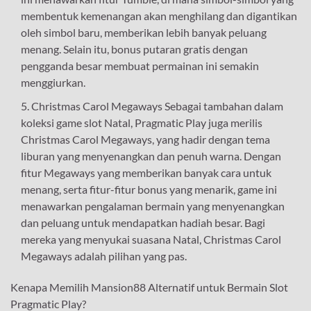
membentuk kemenangan akan menghilang dan digantikan
oleh simbol baru, memberikan lebih banyak peluang
menang. Selain itu, bonus putaran gratis dengan
pengganda besar membuat permainan ini semakin
menggiurkan.
Christmas Carol Megaways Sebagai tambahan dalam
koleksi game slot Natal, Pragmatic Play juga merilis
Christmas Carol Megaways, yang hadir dengan tema
liburan yang menyenangkan dan penuh warna. Dengan
fitur Megaways yang memberikan banyak cara untuk
menang, serta fitur-fitur bonus yang menarik, game ini
menawarkan pengalaman bermain yang menyenangkan
dan peluang untuk mendapatkan hadiah besar. Bagi
mereka yang menyukai suasana Natal, Christmas Carol
Megaways adalah pilihan yang pas.
Kenapa Memilih Mansion88 Alternatif untuk Bermain Slot
Pragmatic Play?