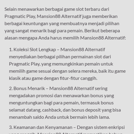
Selain menawarkan berbagai game slot terbaru dari
Pragmatic Play, Mansion88 Alternatif juga memberikan
berbagai keuntungan yang membuatnya menjadi pilihan
yang sangat menarik bagi para pemain. Berikut beberapa
alasan mengapa Anda harus memilih Mansion88 Alternatif:
Koleksi Slot Lengkap – Mansion88 Alternatif
menyediakan berbagai pilihan permainan slot dari
Pragmatic Play, yang memungkinkan pemain untuk
memilih game sesuai dengan selera mereka, baik itu game
klasik atau game dengan fitur-fitur canggih.
Bonus Menarik – Mansion88 Alternatif sering
mengadakan promosi dan menawarkan bonus yang
menguntungkan bagi para pemain, termasuk bonus
selamat datang, cashback, dan bonus deposit yang bisa
menambah saldo Anda untuk bermain lebih lama.
Keamanan dan Kenyamanan – Dengan sistem enkripsi