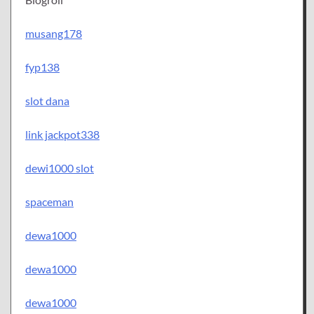
musang178
fyp138
slot dana
link jackpot338
dewi1000 slot
spaceman
dewa1000
dewa1000
dewa1000