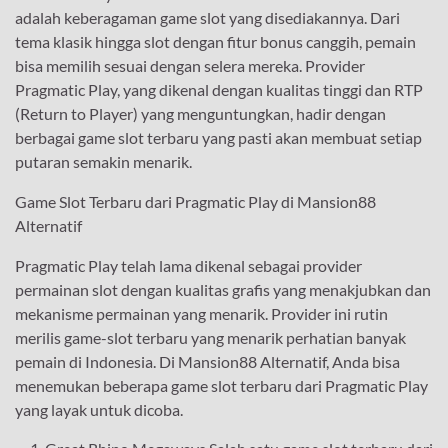
adalah keberagaman game slot yang disediakannya. Dari
tema klasik hingga slot dengan fitur bonus canggih, pemain
bisa memilih sesuai dengan selera mereka. Provider
Pragmatic Play, yang dikenal dengan kualitas tinggi dan RTP
(Return to Player) yang menguntungkan, hadir dengan
berbagai game slot terbaru yang pasti akan membuat setiap
putaran semakin menarik.
Game Slot Terbaru dari Pragmatic Play di Mansion88
Alternatif
Pragmatic Play telah lama dikenal sebagai provider
permainan slot dengan kualitas grafis yang menakjubkan dan
mekanisme permainan yang menarik. Provider ini rutin
merilis game-slot terbaru yang menarik perhatian banyak
pemain di Indonesia. Di Mansion88 Alternatif, Anda bisa
menemukan beberapa game slot terbaru dari Pragmatic Play
yang layak untuk dicoba.