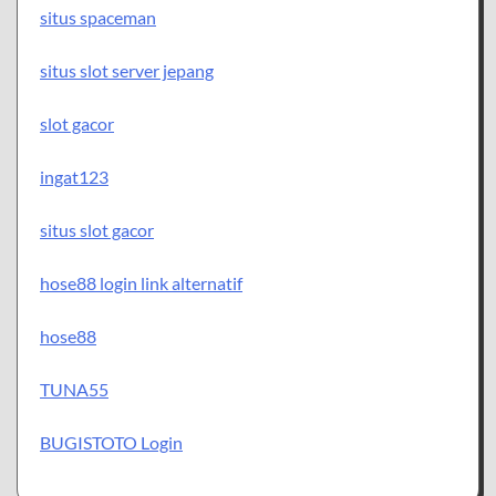
situs spaceman
situs slot server jepang
slot gacor
ingat123
situs slot gacor
hose88 login link alternatif
hose88
TUN
A
55
BUGISTOTO Login